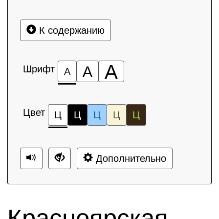
К содержанию
А
Шрифт
А
А
Цвет
Ц
Ц
Ц
Ц
Ц
Дополнительно
Красноярская