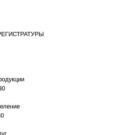
Б-РЕГИСТРАТУРЫ
родукции
30
деление
30
луг