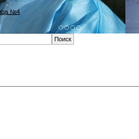
здоровье - наша миссия!
оярская межрайонная клиническая больница №