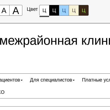
А
А
Цвет
Ц
Ц
Ц
Ц
Ц
 межрайонная клин
ациентов
Для специалистов
Платные ус
КО