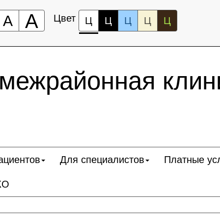
А
А
Цвет
Ц
Ц
Ц
Ц
Ц
 межрайонная клин
ациентов
Для специалистов
Платные ус
КО