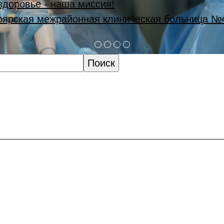
здоровье - наша миссия!
оярская межрайонная клиническая больница №