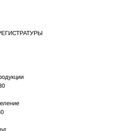
Б-РЕГИСТРАТУРЫ
родукции
30
деление
30
луг