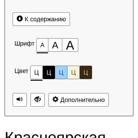
К содержанию
А
Шрифт
А
А
Цвет
Ц
Ц
Ц
Ц
Ц
Дополнительно
Красноярская