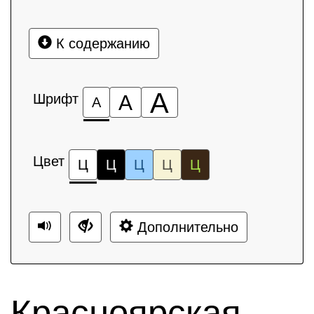
К содержанию
А
Шрифт
А
А
Цвет
Ц
Ц
Ц
Ц
Ц
Дополнительно
Красноярская