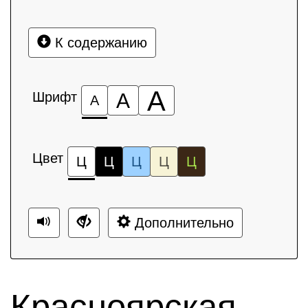
К содержанию
А
Шрифт
А
А
Цвет
Ц
Ц
Ц
Ц
Ц
Дополнительно
Красноярская