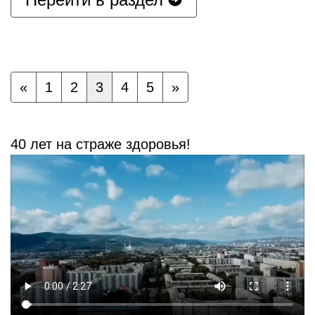
«
1
2
3
4
5
»
40 лет на страже здоровья!