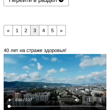
«
1
2
3
4
5
»
40 лет на страже здоровья!