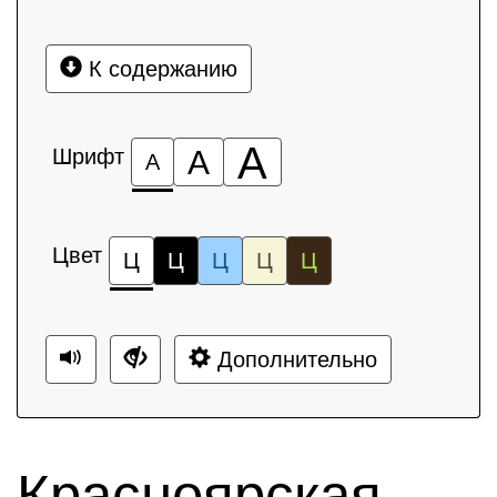
К содержанию
А
Шрифт
А
А
Цвет
Ц
Ц
Ц
Ц
Ц
Дополнительно
Красноярская