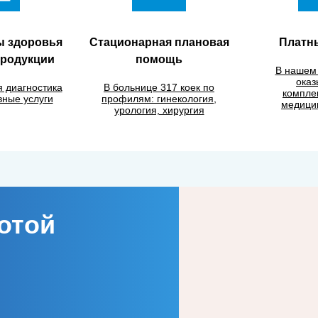
ы здоровья
Стационарная плановая
Платн
продукции
помощь
В нашем
оказ
 диагностика
В больнице 317 коек по
компле
вные услуги
профилям: гинекология,
медицин
урология, хирургия
отой