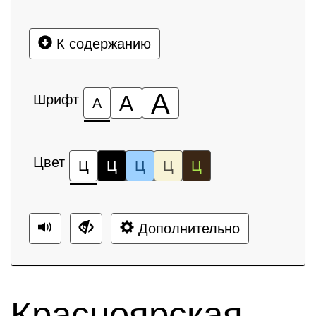
К содержанию
А
Шрифт
А
А
Цвет
Ц
Ц
Ц
Ц
Ц
Дополнительно
Красноярская