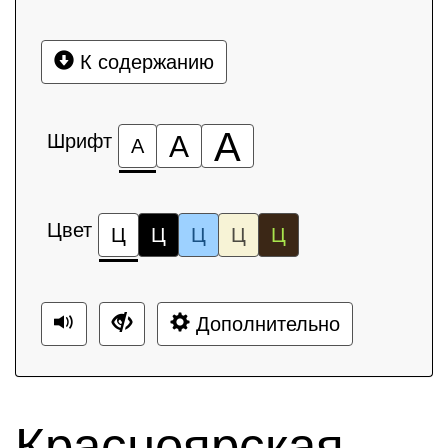
К содержанию
А
Шрифт
А
А
Цвет
Ц
Ц
Ц
Ц
Ц
Дополнительно
Красноярская