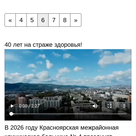
«
4
5
6
7
8
»
40 лет на страже здоровья!
В 2026 году Красноярская межрайонная