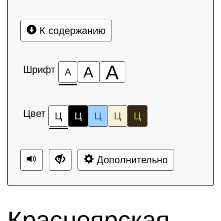
К содержанию
А
Шрифт
А
А
Цвет
Ц
Ц
Ц
Ц
Ц
Дополнительно
Красноярская