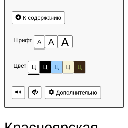
К содержанию
А
Шрифт
А
А
Цвет
Ц
Ц
Ц
Ц
Ц
Дополнительно
Красноярская