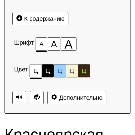
К содержанию
А
Шрифт
А
А
Цвет
Ц
Ц
Ц
Ц
Ц
Дополнительно
Красноярская