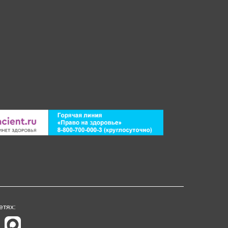
етях: