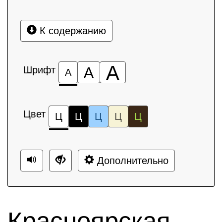
К содержанию
А
Шрифт
А
А
Цвет
Ц
Ц
Ц
Ц
Ц
Дополнительно
Красноярская