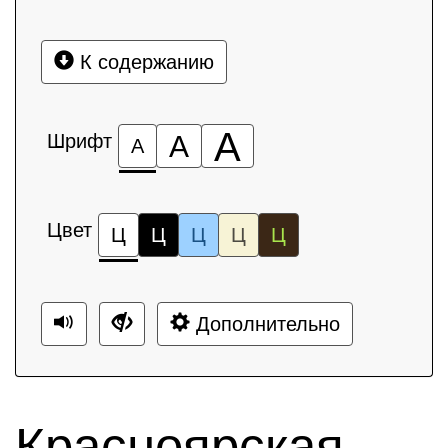
К содержанию
А
Шрифт
А
А
Цвет
Ц
Ц
Ц
Ц
Ц
Дополнительно
Красноярская