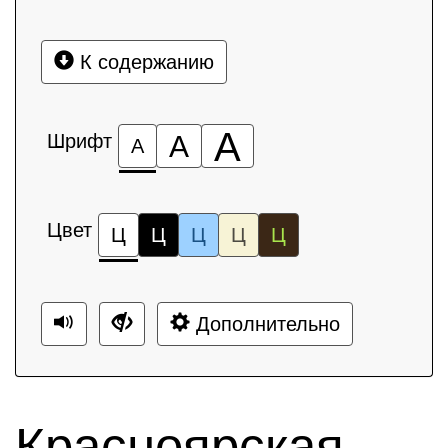
К содержанию
А
Шрифт
А
А
Цвет
Ц
Ц
Ц
Ц
Ц
Дополнительно
Красноярская