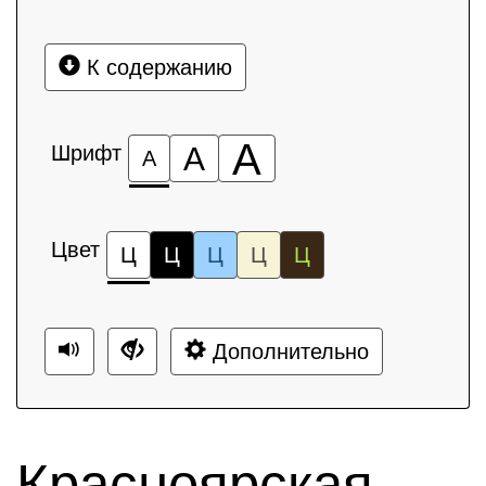
К содержанию
А
Шрифт
А
А
Цвет
Ц
Ц
Ц
Ц
Ц
Дополнительно
Красноярская