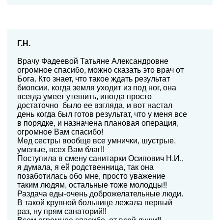
Г.Н.
Врачу Фадеевой Татьяне Александровне
огромное спасибо, можно сказать это врач от
Бога. Кто знает, что такое ждать результат
биопсии, когда земля уходит из под ног, она
всегда умеет утешить, иногда просто
достаточно было ее взгляда, и вот настал
день когда был готов результат, что у меня все
в порядке, и назначена плановая операция,
огромное Вам спасибо!
Мед сестры вообще все умнички, шустрые,
умелые, всех Вам благ!!
Поступила в смену санитарки Осипович Н.И.,
я думала, я ей родственница, так она
позаботилась обо мне, просто уважение
таким людям, остальные тоже молодцы!!
Раздача еды-очень доброжелательные люди.
В такой крупной больнице лежала первый
раз, ну прям санаторий!!