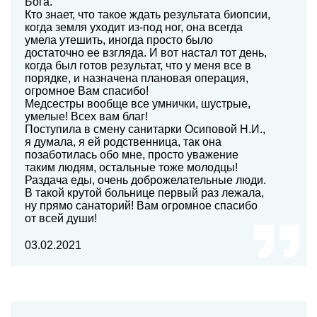
Бога.
Кто знает, что такое ждать результата биопсии,
когда земля уходит из-под ног, она всегда
умела утешить, иногда просто было
достаточно ее взгляда. И вот настал тот день,
когда был готов результат, что у меня все в
порядке, и назначена плановая операция,
огромное Вам спасибо!
Медсестры вообще все умнички, шустрые,
умелые! Всех вам благ!
Поступила в смену санитарки Осиповой Н.И.,
я думала, я ей родственница, так она
позаботилась обо мне, просто уважение
таким людям, остальные тоже молодцы!
Раздача еды, очень доброжелательные люди.
В такой крутой больнице первый раз лежала,
ну прямо санаторий! Вам огромное спасибо
от всей души!
03.02.2021