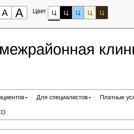
А
А
Цвет
Ц
Ц
Ц
Ц
Ц
 межрайонная клин
ациентов
Для специалистов
Платные ус
КО