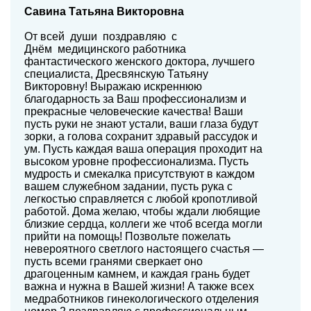
Савина Татьяна Викторовна
От всей души поздравляю с
Днём медицинского работника
фантастического женского доктора, лучшего
специалиста, Дресвянскую Татьяну
Викторовну! Выражаю искреннюю
благодарность за Ваш профессионализм и
прекрасные человеческие качества! Ваши
пусть руки не знают устали, ваши глаза будут
зорки, а голова сохранит здравый рассудок и
ум. Пусть каждая ваша операция проходит на
высоком уровне профессионализма. Пусть
мудрость и смекалка присутствуют в каждом
вашем служебном задании, пусть рука с
легкостью справляется с любой кропотливой
работой. Дома желаю, чтобы ждали любящие
близкие сердца, коллеги же чтоб всегда могли
прийти на помощь! Позвольте пожелать
невероятного светлого настоящего счастья —
пусть всеми гранями сверкает оно
драгоценным камнем, и каждая грань будет
важна и нужна в Вашей жизни! А также всех
медработников гинекологического отделения