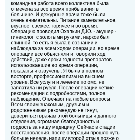
командная работа всего коллектива была
отмечена за все время прибывания в
больнице. И дежурные врачи тоже были
очень внимательны. Питание замечательное,
вкусное, свежее, горячее и во время.
Операцию проводил Охапкин Д.Ю. - акушер -
гинеколог с золотыми руками, наркоз был
спинной, то есть я была в сознании и
наблюдала за всем ходом операции, во время
операции все объясняли и говорили ход
действий, даже сроки годности препаратов
использовавшие во время операции,
показаны и озвучены. Я была в полном
восторге, профессионализм на высшем
уровне. Все услуги и лечение по омс, не
заплатила ни рубля. После операции четкие
рекомендации с подробностями, полное
наблюдение. Отвечают на любые вопросы.
Всем своим знакомым, друзьям и
родственникам рекомендую не тянут,
довериться врачам этой больницы и данного
отделения, огромная благодарность и
гордость за нашу медицину. Сейчас в стадии
восстановления, после операции прошло чуть
больше неделе, напишу второй отзыв позже о