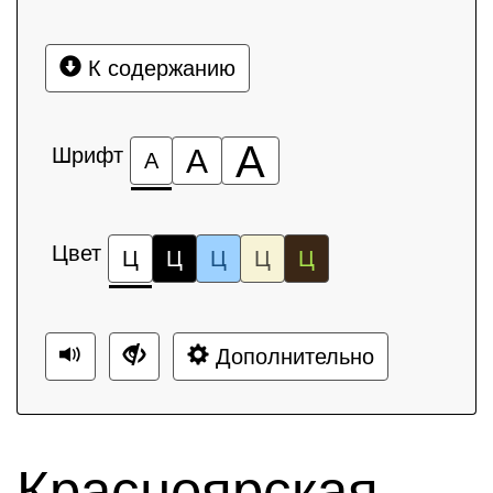
К содержанию
А
Шрифт
А
А
Цвет
Ц
Ц
Ц
Ц
Ц
Дополнительно
Красноярская