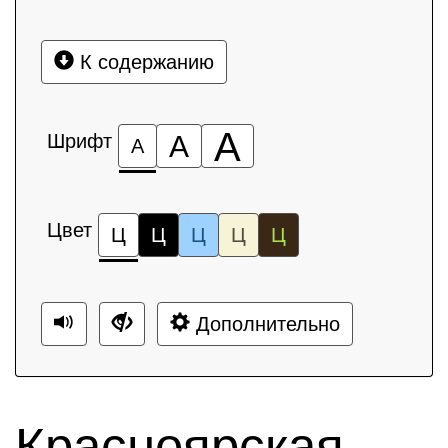
К содержанию
А
Шрифт
А
А
Цвет
Ц
Ц
Ц
Ц
Ц
Дополнительно
Красноярская