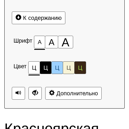
К содержанию
А
Шрифт
А
А
Цвет
Ц
Ц
Ц
Ц
Ц
Дополнительно
Красноярская