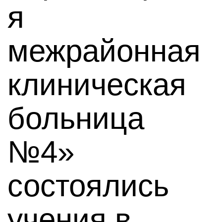
я
межрайонная
клиническая
больница
№4»
состоялись
учения в