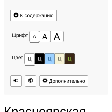
К содержанию
А
Шрифт
А
А
Цвет
Ц
Ц
Ц
Ц
Ц
Дополнительно
Красноярская