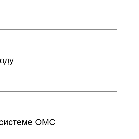
году
в системе ОМС