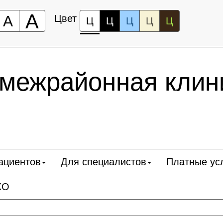
А
А
Цвет
Ц
Ц
Ц
Ц
Ц
 межрайонная клин
ациентов
Для специалистов
Платные ус
КО