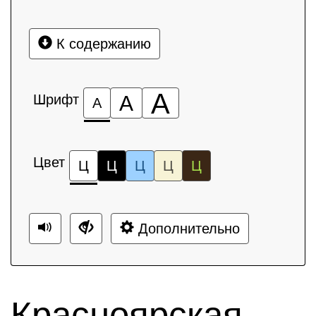
К содержанию
А
Шрифт
А
А
Цвет
Ц
Ц
Ц
Ц
Ц
Дополнительно
Красноярская