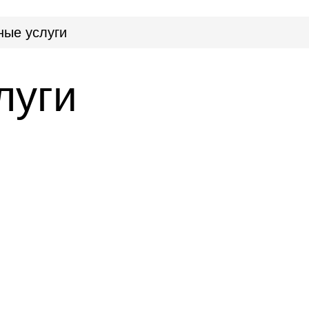
ные услуги
луги