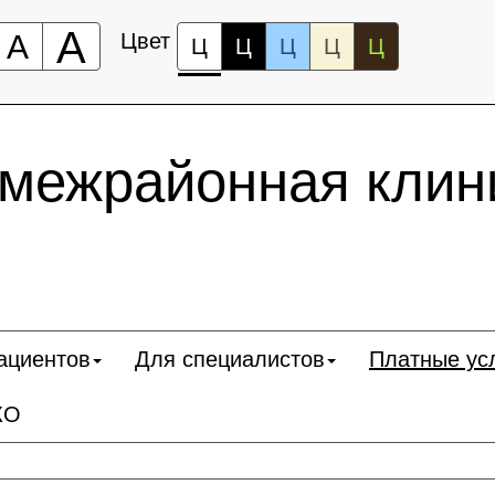
А
А
Цвет
Ц
Ц
Ц
Ц
Ц
 межрайонная клин
ациентов
Для специалистов
Платные ус
КО