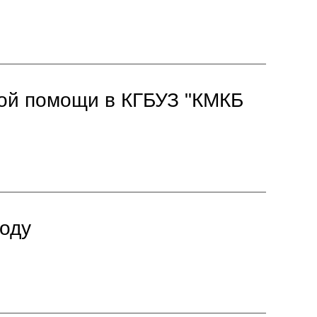
кой помощи в КГБУЗ "КМКБ
году