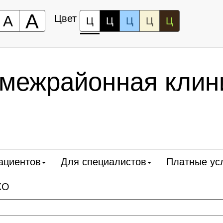
А
А
Цвет
Ц
Ц
Ц
Ц
Ц
 межрайонная клин
ациентов
Для специалистов
Платные ус
КО