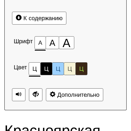
К содержанию
А
Шрифт
А
А
Цвет
Ц
Ц
Ц
Ц
Ц
Дополнительно
Красноярская