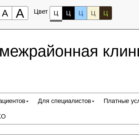
А
А
Цвет
Ц
Ц
Ц
Ц
Ц
 межрайонная клин
ациентов
Для специалистов
Платные ус
КО