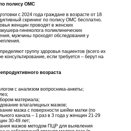
по полису ОМС
отовки с 2024 года граждане в возрасте от 18
одуктивный скрининг по полису ОМС бесплатно.
ровья женщин проводят в женских
 акушера-гинеколога поликлинических
ения, мужчины проходят обследования у
репления.
пределяют группу здоровья пациентов (всего их
е консультирование, если требуется – берут на
епродуктивного возр
аста
логом с анализом вопросника-анкеты;
лез;
абором материала;
едование влагалищных мазков;
вание мазка с поверхности шейки матки (по
ьного канала – 1 раз в 3 года у женщин 21-29
щин 30-49 лет;
ания мазков методом ПЦР для выявления