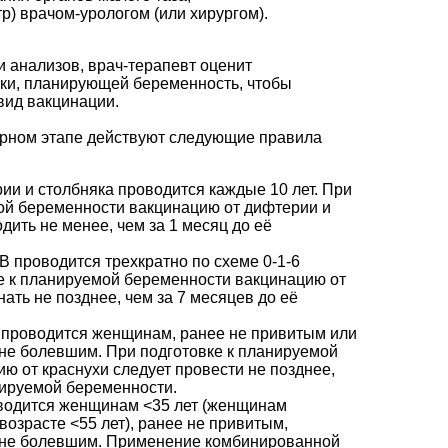
р) врачом-урологом (или хирургом).
 анализов, врач-терапевт оценит
тки, планирующей беременность, чтобы
вид вакцинации.
арном этапе действуют следующие правила
ии и столбняка проводится каждые 10 лет. При
ой беременности вакцинацию от дифтерии и
дить не менее, чем за 1 месяц до её
В проводится трехкратно по схеме 0-1-6
е к планируемой беременности вакцинацию от
нать не позднее, чем за 7 месяцев до её
 проводится женщинам, ранее не привитым или
не болевшим. При подготовке к планируемой
ю от краснухи следует провести не позднее,
нируемой беременности.
оводится женщинам <35 лет (женщинам
озрасте <55 лет), ранее не привитым,
 не болевшим. Применение комбинированной