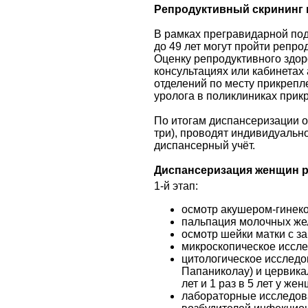
Репродуктивный скрининг 
В рамках прегравидарной подг
до 49 лет могут пройти репр
Оценку репродуктивного здо
консультациях или кабинетах
отделений по месту прикрепл
уролога в поликлиниках прик
По итогам диспансеризации о
три), проводят индивидуально
диспансерный учёт.
Диспансеризация женщин р
1-й этап:
осмотр акушером-гинеко
пальпация молочных же
осмотр шейки матки с з
микроскопическое иссл
цитологическое исследо
Папаниколау) и цервикал
лет и 1 раз в 5 лет у жен
лабораторные исследов