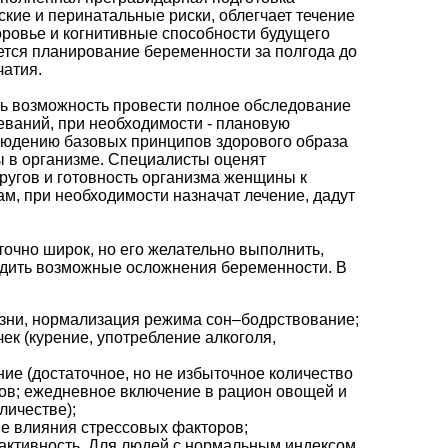
кие и перинатальные риски, облегчает течение
оровье и когнитивные способности будущего
ется планирование беременности за полгода до
чатия.
ть возможность провести полное обследование
ваний, при необходимости - плановую
людению базовых принципов здорового образа
ы в организме. Специалисты оценят
ругов и готовность организма женщины к
ам, при необходимости назначат лечение, дадут
очно широк, но его желательно выполнить,
дить возможные осложнения беременности. В
зни, нормализация режима сон–бодрствование;
ек (курение, употребление алкоголя,
;
ие (достаточное, но не избыточное количество
дов; ежедневное включение в рацион овощей и
личестве);
е влияния стрессовых факторов;
активность. Для людей с нормальным индексом