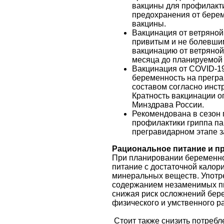
вакцины для профилакти
предохранения от берем
вакцины.
Вакцинация от ветряно
привитым и не болевшим
вакцинацию от ветряной 
месяца до планируемой
Вакцинация от COVID-1
беременность на прегр
составом согласно инст
Кратность вакцинации 
Минздрава России.
Рекомендована в сезон 
профилактики гриппа п
прегравидарном этапе з
Рациональное питание и п
При планировании беременно
питание с достаточной калор
минеральных веществ. Употр
содержанием незаменимых пи
снижая риск осложнений бер
физического и умственного р
Стоит также снизить потребл