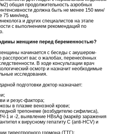
кг/м2) общая продолжительность аэробных
нтенсивности должна быть не менее 150 мин/
е 75 мин/нед.
инеколога и других специалистов на этапе
ости с выполнением рекомендаций по
ю.
ходимы женщине перед беременностью?
женщины начинается с беседы с акушером-
о расспросит вас о жалобах, перенесённых
следственности. В ходе консультации врач
кологический осмотр и назначит необходимые
льные исследования.
дарной подготовки доктор назначает:
и;
ви и резус-фактора;
козы в плазме венозной крови;
бледной трепонеме (возбудителю сифилиса),
ВИЧ-1 и -2, выявление HBsAg (маркёр заражения
антител к вирусному гепатиту C (anti-HCV) и
ии тиреотропного гормона (ТТГ);