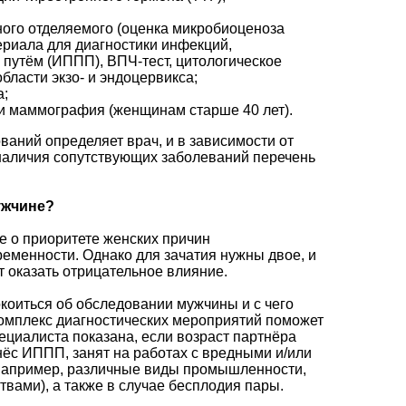
ого отделяемого (оценка микробиоценоза
ериала для диагностики инфекций,
путём (ИППП), ВПЧ-тест, цитологическое
бласти экзо- и эндоцервикса;
а;
и маммография (женщинам старше 40 лет).
аний определяет врач, и в зависимости от
наличия сопутствующих заболеваний перечень
ужчине?
 о приоритете женских причин
еменности. Однако для зачатия нужны двое, и
 оказать отрицательное влияние.
коиться об обследовании мужчины и с чего
комплекс диагностических мероприятий поможет
пециалиста показана, если возраст партнёра
енёс ИППП, занят на работах с вредными и/или
например, различные виды промышленности,
твами), а также в случае бесплодия пары.