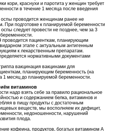
ки кори, краснухи и паротита у женщин требует
енности в течение 1 месяца после введения
й оспы проводится женщинам ранее не
. При подготовке к планируемой беременности
оспы следует провести не позднее, чем за 3
 беременности.
9 проводится пациенткам, планирующим
авидарном этапе с актуальным антигенным
рукциям к лекарственным препаратам.
определяется нормативными документами
гриппа вакцинация вакцинами для
ациенткам, планирующим беременность (на
а 1 месяц до планируемой беременности.
риём витаминов
сти надо взять себе за правило рациональное
ийностью и содержанием белка, витаминов и
ебляя в пищу продукты с достаточным
щевых веществ, мы восполняем их дефицит,
еменности, недоношенности, нарушений
азвития плода.
ение кофеина, продуктов, богатых витамином А