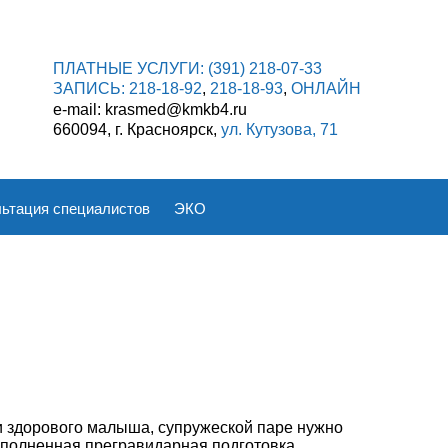
ПЛАТНЫЕ УСЛУГИ:
(391) 218-07-33
ЗАПИСЬ:
218-18-92
,
218-18-93
,
ОНЛАЙН
e-mail: krasmed@kmkb4.ru
660094, г. Красноярск,
ул. Кутузова, 71
ьтация специалистов
ЭКО
и здорового малыша, супружеской паре нужно
ыполненная прегравидарная подготовка