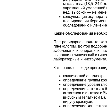
массы тела (18,5–24,9 
упражнений умеренной и
нед, высокой — не мене
консультация акушера-г
планирования беременн
обследованию и лечени
Какие обследования необ
Прегравидарная подготовка 
гинекологом. Доктор подробн
заболеваниях, операциях, на
выполнит клинический и гине
лабораторные и инструмента
Как правило, в ходе преграви
клинический анализ кров
определение группы кро
определение уровня глю
определение антител к 
антигенов и антител к 
вирусным гепатитом В), 
вирусу краснухи;
определение концентрац