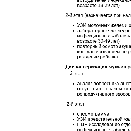
возбудителей инфекцион
возрасте 18-29 лет).
2-й этап (назначается при на
УЗИ молочных желез и ор
лабораторные исследов
инфекционных заболева
возрасте 30-49 лет);
повторный осмотр акуш
консультированием по р
рождение ребенка.
Диспан
серизация мужчин р
1-й этап:
анализ вопросника-анкет
отсутствии – врачом-хи
репродуктивного здоров
2-й этап:
спермограмма;
УЗИ предстательной жел
ПЦР-исследование отде
инфекционные заболеван