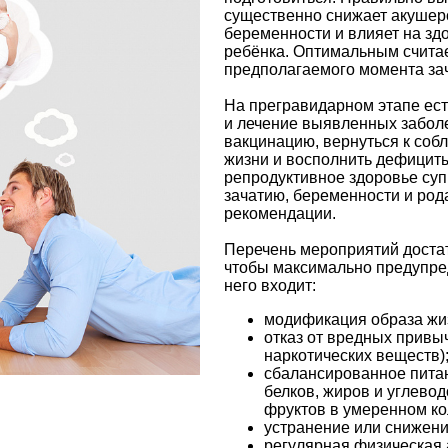
существенно снижает акушерс
беременности и влияет на зд
ребёнка. Оптимальным счита
предполагаемого момента за
На прегравидарном этапе ес
и лечение выявленных заболе
вакцинацию, вернуться к соб
жизни и восполнить дефицит
репродуктивное здоровье суп
зачатию, беременности и род
рекомендации.
Перечень мероприятий достат
чтобы максимально предупре
него входит:
модификация образа жи
отказ от вредных привыч
наркотических веществ)
сбалансированное питан
белков, жиров и углево
фруктов в умеренном ко
устранение или снижени
регулярная физическая 