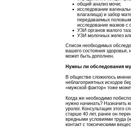
общий анализ мочи;
исследование вагинальн
влагалища) и забор мат
передаваемых половым 
исследование мазков с о
УЗИ органов малого таз
УЗИ молочных желез ил
Список необходимых обследов
вашего состояния здоровья, 
может быть дополнен.
Нужны ли обследования м
В обществе сложилось мнение
неблагоприятных исходов бер
«мужской фактор» тоже может
Когда же необходимо побеспо
нужно начинать? Назначить 
уролог. Консультация этого с
старше 40 лет, ранее он пер
вредными условиями труда (
контакт с токсическими вещес