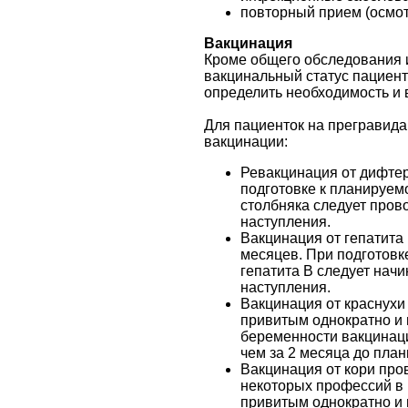
повторный прием (осмот
Вакцинация
Кроме общего обследования и
вакцинальный статус пациен
определить необходимость и 
Для пациенток на прегравид
вакцинации:
Ревакцинация от дифтер
подготовке к планируем
столбняка следует прово
наступления.
Вакцинация от гепатита 
месяцев. При подготовк
гепатита В следует начи
наступления.
Вакцинация от краснухи
привитым однократно и 
беременности вакцинаци
чем за 2 месяца до пла
Вакцинация от кори пр
некоторых профессий в в
привитым однократно и