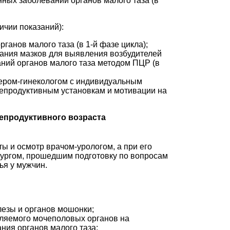
ных заболеваний органов малого таза (в
личии показаний):
ганов малого таза (в 1-й фазе цикла);
ания мазков для выявления возбудителей
ний органов малого таза методом ПЦР (в
ером-гинекологом с индивидуальным
епродуктивным установкам и мотивации на
епродуктивного возраста
ы и осмотр врачом-урологом, а при его
рургом, прошедшим подготовку по вопросам
ья у мужчин.
езы и органов мошонки;
ляемого мочеполовых органов на
ия органов малого таза;