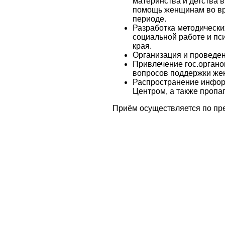
материнства и детства 
помощь женщинам во вр
периоде.
Разработка методически
социальной работе и пс
края.
Организация и проведен
Привлечение гос.орган
вопросов поддержки жен
Распространение информ
Центром, а также пропа
Приём осуществляется по пр