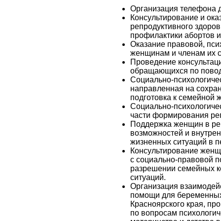
Организация телефона 
Консультирование и ока
репродуктивного здоро
профилактики абортов и
Оказание правовой, пси
женщинам и членам их с
Проведение консультац
обращающихся по повод
Социально-психологиче
направленная на сохран
подготовка к семейной 
Социально-психологиче
части формирования ре
Поддержка женщин в ре
возможностей и внутре
жизненных ситуаций в п
Консультирование женщи
с социально-правовой п
разрешении семейных к
ситуаций.
Организация взаимодей
помощи для беременных
Красноярского края, пр
по вопросам психологич