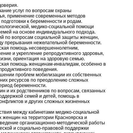
доверия.
зание услуг по вопросам охраны
вья, применение современных методов
 подготовки к беременности и родам.
хологической, медико-социальной помощи
емей на основе индивидуального подхода.
ий по вопросам социальной защиты женщин,
у прерывания нежелательной беременности.
ская помощь несовершеннолетним,
ение и укрепление репродуктивного здоровья,
жизни, ориентация на здоровую семью.
ская помощь женщинам-инвалидам, особенно в
продуктивного поведения.
шении проблем мобилизации их собственных
нних ресурсов по преодолению сложных
ериод беременности.
н и их родственников по вопросам, связанных
оддержкой семей и детей, помощь в
онфликтов и других сложных жизненных
ствия между кабинетами медико-социальной
 женщин на территории Красноярска и
оведение организационно-методической работы
еской и социально-правовой поддержки