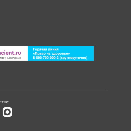
етях: