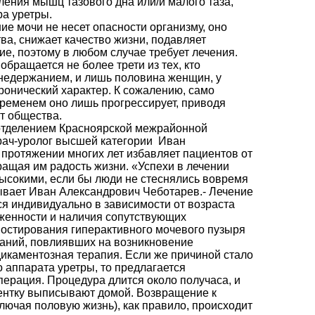
ления мышц тазового дна или/и малого таза,
а уретры.
ие мочи не несет опасности организму, оно
ва, снижает качество жизни, подавляет
е, поэтому в любом случае требует лечения.
обращается не более трети из тех, кто
 недержанием, и лишь половина женщин, у
ронический характер. К сожалению, само
временем оно лишь прогрессирует, приводя
т общества.
отделением Красноярской межрайонной
рач-уролог высшей категории Иван
протяжении многих лет избавляет пациентов от
ращая им радость жизни. «Успехи в лечении
ысокими, если бы люди не стеснялись вовремя
зывает Иван Александрович Чеботарев.- Лечение
я индивидуально в зависимости от возраста
аженности и наличия сопутствующих
ностирования гиперактивного мочевого пузыря
ваний, повлиявших на возникновение
икаментозная терапия. Если же причиной стало
 аппарата уретры, то предлагается
ерация. Процедура длится около получаса, и
ентку выписывают домой. Возвращение к
лючая половую жизнь), как правило, происходит