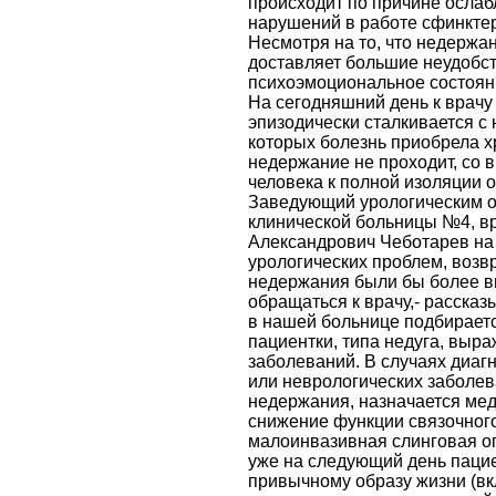
происходит по причине ослаб
нарушений в работе сфинктер
Несмотря на то, что недержан
доставляет большие неудобст
психоэмоциональное состояни
На сегодняшний день к врачу 
эпизодически сталкивается с
которых болезнь приобрела х
недержание не проходит, со 
человека к полной изоляции о
Заведующий урологическим 
клинической больницы №4, в
Александрович Чеботарев на 
урологических проблем, возв
недержания были бы более в
обращаться к врачу,- расска
в нашей больнице подбираетс
пациентки, типа недуга, выр
заболеваний. В случаях диаг
или неврологических заболе
недержания, назначается мед
снижение функции связочного
малоинвазивная слинговая оп
уже на следующий день паци
привычному образу жизни (вк