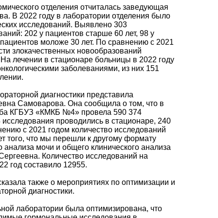
омического отделения отчиталась заведующая
а. В 2022 году в лаборатории отделения было
еских исследований. Выявлено 303
ний: 202 у пациентов старше 60 лет, 98 у
 у пациентов моложе 30 лет. По сравнению с 2021
сти злокачественных новообразований
 На лечении в стационаре больницы в 2022 году
онкологическими заболеваниями, из них 151
лении.
бораторной диагностики представила
вна Самоварова. Она сообщила о том, что в
жба КГБУЗ «КМКБ №4» провела 590 374
4 исследования проводились в стационаре, 240
нению с 2021 годом количество исследований
ет того, что мы перешли к другому формату
о анализа мочи и общего клинического анализа
 Сергеевна. Количество исследований на
2 год составило 12955.
казала также о мероприятиях по оптимизации и
торной диагностики.
ьной лаборатории была оптимизирована, что
димые гормональные исследования в