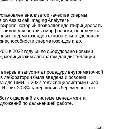
 установлен анализатор качества спермы
on Assist cell Imaging Analyzer и
onSperm, который позволяет идентифицировать
озоидов для анализа морфологии, определять
ных сперматозоидов относительно здоровых,
знеспособности сперматозоидов и др.
жбы в 2022 году было оборудовано новыми
, медицинским аппаратом для дистилляции
4 впервые запустила процедуру внутриматочной
 в лаборатории была введена и освоена
та для ВМИ. В 2022 году специалистами было
р. Из них 20,3% завершились беременностью.
боту отделений в системе менеджмента
едложений по дальнейшей работе.