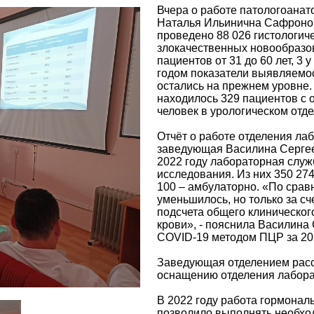
Вчера о работе патологоанат
Наталья Ильинична Сафронов
проведено 88 026 гистологич
злокачественных новообразова
пациентов от 31 до 60 лет, 3
годом показатели выявляемо
остались на прежнем уровне.
находилось 329 пациентов с 
человек в урологическом отде
Отчёт о работе отделения ла
заведующая Василина Сергее
2022 году лабораторная слу
исследования. Из них 350 27
100 – амбулаторно. «По срав
уменьшилось, но только за сч
подсчета общего клиническог
крови», - пояснила Василина
COVID-19 методом ПЦР за 202
Заведующая отделением расс
оснащению отделения лабора
В 2022 году работа гормонал
позволило выполнять необхо