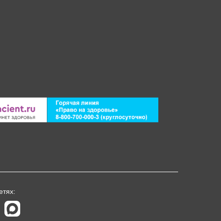
етях: