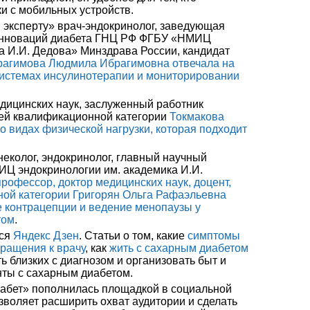
и с мобильных устройств.
 эксперту» врач-эндокринолог, заведующая
 инноваций диабета ГНЦ РФ ФГБУ «НМИЦ
а И.И. Дедова» Минздрава России, кандидат
рагимова Людмила Ибрагимовна отвечала на
истемах инсулинотерапии и мониторировании
едицинских наук, заслуженный работник
ей квалификационной категории
Токмакова
 видах физической нагрузки, которая подходит
неколог, эндокринолог, главный научный
Ц эндокринологии им. академика И.И.
профессор, доктор медицинских наук, доцент,
ой категории Григорян Ольга Рафаэльевна
е контрацепции и ведение менопаузы у
том
.
лся
Яндекс Дзен
. Статьи о том, какие
симптомы
ращения к врачу
, как
жить с сахарным диабетом
ть близких с диагнозом и организовать быт и
нты с сахарным диабетом.
иабет» пополнилась площадкой в социальной
зволяет расширить охват аудитории и сделать