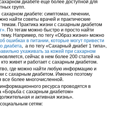
ахарном диабете еще более доступной для
тных групп.
сахарном диабете: симптомах, лечении,
жно найти советы врачей и практические
 темам. Практика жизни с сахарным диабетом
г».
По тегам можно быстро и просто найти
тему. Например, по тегу «Образ жизни» можно
об ошибках в питании, которые могут привести
о диабета
, а по тегу «Сахарный диабет 1 типа»,
равильно ухаживать за кожей при сахарном
бновляется, сейчас в нем более 200 статей на
 кто живет и работает с сахарным диабетом.
ство, где можно найти любую информацию и
ни с сахарным диабетом. Именно поэтому
я все более многочисленной.
 информационного ресурса проводятся в
а «Борьба с сахарным диабетом»
олжительная и активная жизнь».
 социальным сетям: