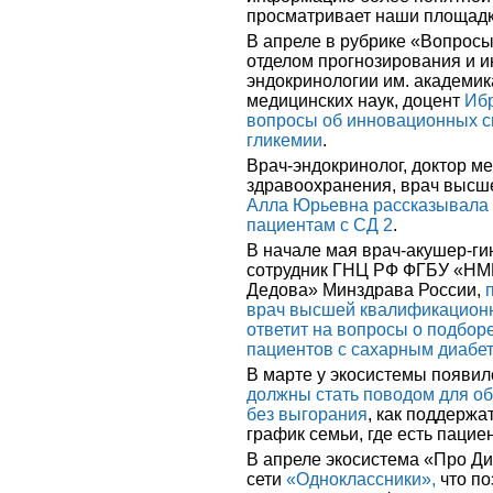
просматривает наши площадк
В апреле в рубрике «Вопросы
отделом прогнозирования и
эндокринологии им. академик
медицинских наук, доцент
Иб
вопросы об инновационных с
гликемии
.
Врач-эндокринолог, доктор м
здравоохранения, врач высш
Алла Юрьевна рассказывала о
пациентам с СД 2
.
В начале мая врач-акушер-ги
сотрудник ГНЦ РФ ФГБУ «НМИ
Дедова» Минздрава России,
врач высшей квалификационн
ответит на вопросы о подбор
пациентов с сахарным диабе
В марте у экосистемы появи
должны стать поводом для об
без выгорания
, как поддержа
график семьи, где есть пацие
В апреле экосистема «Про Д
сети
«Одноклассники»,
что по