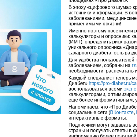
площадках «Про Диабет».
В эпоху «цифрового шума» к
источники информации. В воп
заболеваниями, медицинские
применимыми к жизни!
Именно поэтому посетители р
калькуляторы и опросники: к
(ИМТ), определить риск разв
уникального опросника «Диар
сахарного диабета, есть раз
Для удобства пользователей 
заболеванием, собраны на
гл
необходимости, распечатать и
Каждый специалист теперь мо
Диабет»
https://pro-diabet.ru/ca
воспользоваться всеми
эксп
калькуляторами, оптимизиров
еще более информативным, 
Напоминаем, что «Про Диабе
социальные сети (
ВКонтакте
,
интерактивные форматы.
Подписчики могут задавать 
страны и получать ответы в 
информацию более понятной и