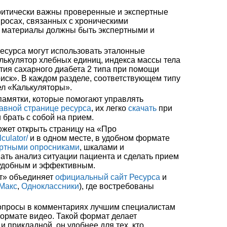
ритически важны проверенные и экспертные
росах, связанных с хроническими
 материалы должны быть экспертными и
есурса могут использовать эталонные
алькулятор хлебных единиц, индекса массы тела
ития сахарного диабета 2 типа при помощи
иск». В каждом разделе, соответствующем типу
дел «Калькуляторы».
памятки, которые помогают управлять
авной странице ресурса
, их легко
скачать
при
 брать с собой на прием.
жет открыть страницу на «Про
lculator/
и в одном месте, в удобном формате
ертными опросниками
, шкалами и
ать анализ ситуации пациента и сделать прием
удобным и эффективным.
т» объединяет
официальный сайт Ресурса
и
Макс
,
Одноклассники
), где востребованы
вопросы в комментариях лучшим специалистам
формате видео. Такой формат делает
 прикладной, он удобнее для тех, кто