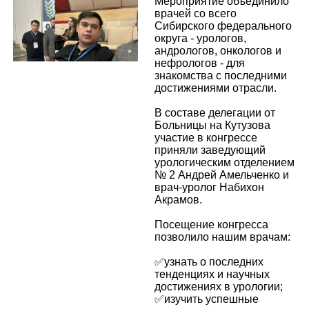
Мероприятие объединило
врачей со всего
Сибирского федерального
округа - урологов,
андрологов, онкологов и
нефрологов - для
знакомства с последними
достижениями отрасли.
В составе делегации от
Больницы на Кутузова
участие в конгрессе
приняли заведующий
урологическим отделением
№ 2 Андрей Амельченко и
врач‑уролог Набихон
Акрамов.
Посещение конгресса
позволило нашим врачам:
✅узнать о последних
тенденциях и научных
достижениях в урологии;
✅изучить успешные