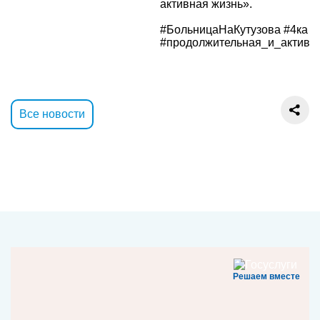
активная жизнь».
#БольницаНаКутузова #4ка
#продолжительная_и_активн
Все новости
Решаем вместе