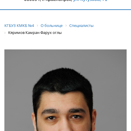
КГБУЗ КМКБ №4
О больнице
Специалисты
Кяримов Камран Фарух оглы