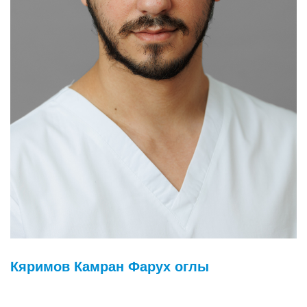
Кяримов Камран Фарух оглы