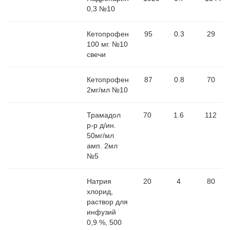
0,3 №10
Кетопрофен
95
0.3
29
100 мг. №10
свечи
Кетопрофен
87
0.8
70
2мг/мл №10
Трамадол
70
1.6
112
р-р д/ин.
50мг/мл
амп. 2мл
№5
Натрия
20
4
80
хлорид,
раствор для
инфузий
0,9 %, 500