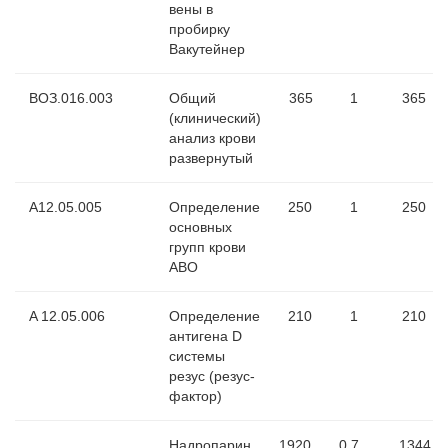
вены в
пробирку
Вакутейнер
ВОЗ.016.003
Общий
365
1
365
(клинический)
анализ крови
развернутый
А12.05.005
Определение
250
1
250
основных
групп крови
АВО
A 12.05.006
Определение
210
1
210
антигена D
системы
резус (резус-
фактор)
Надропарин
1920
0.7
1344