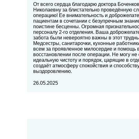
От всего сердца благодарю доктора Боченко
Николаевну за блистательно проведённую 
операцию! Ее внимательность и доброжелате
пациентам в сочетании с безупречным знани
поистине бесценны. Огромная признательнос
персоналу 2-го отделения. Ваша доброжелат
забота были невероятно важны в этот трудн
Медсестры, санитарочки, кухонные работник
всем за проявленное милосердие и помощь 
восстановлении после операции. Не могу не 
идеальную чистоту и порядок, царящие в отд
создаёт атмосферу спокойствия и способств
выздоровлению.
26.05.2025