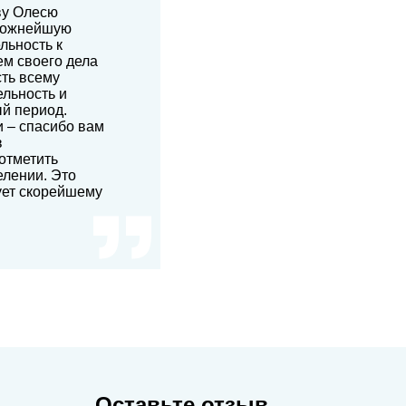
ву Олесю
сложнейшую
льность к
ем своего дела
ть всему
ельность и
ый период.
и – спасибо вам
в
отметить
елении. Это
ует скорейшему
Оставьте отзыв