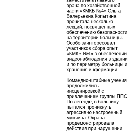
заместитель главного
врача по хозяйственной
части «КМКБ №4» Ольга
Валерьевна Копытина
прочитала несколько
лекций, посвященных
обеспечению безопасности
на территории больницы.
Особо заинтересовал
участников сбора опыт
«КМКБ №4» в обеспечении
видеонаблюдения в здании
и по периметру больницы и
хранения информации.
Командно-штабные учения
продолжились
инсценировкой с
привлечением группы ППС.
По легенде, в больницу
пытался проникнуть
агрессивно настроенный
мужчина. Охрана
продемонстрировала
действия при нарушении