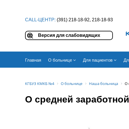
CALL-ЦЕНТР:
(391) 218-18-92, 218-18-93
Версия для слабовидящих
Главная
О больнице
Для пациентов
Дл
КГБУЗ КМКБ №4
О больнице
Наша больница
О 
О средней заработной 